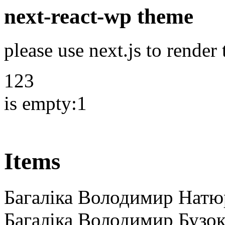
next-react-wp theme
please use next.js to render
123
is empty:1
Items
Багаліка Володимир Натю
Багаліка Володимир Бузок