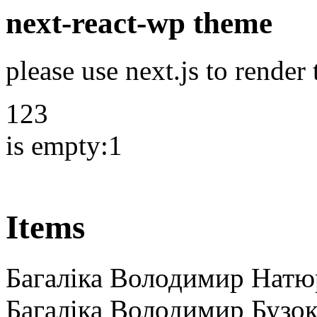
next-react-wp theme
please use next.js to render
123
is empty:1
Items
Багаліка Володимир Натю
Багаліка Володимир Бузок