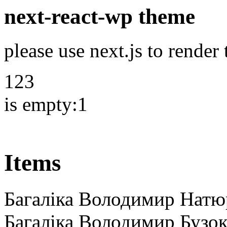
next-react-wp theme
please use next.js to render
123
is empty:1
Items
Багаліка Володимир Натю
Багаліка Володимир Бузок