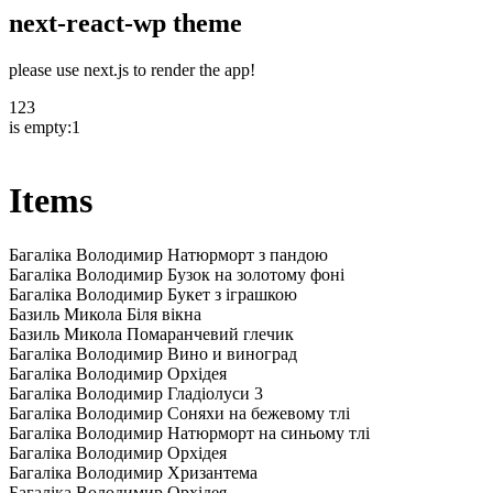
next-react-wp theme
please use next.js to render the app!
123
is empty:1
Items
Багаліка Володимир Натюрморт з пандою
Багаліка Володимир Бузок на золотому фоні
Багаліка Володимир Букет з іграшкою
Базиль Микола Біля вікна
Базиль Микола Помаранчевий глечик
Багаліка Володимир Вино и виноград
Багаліка Володимир Орхідея
Багаліка Володимир Гладіолуси 3
Багаліка Володимир Соняхи на бежевому тлі
Багаліка Володимир Натюрморт на синьому тлі
Багаліка Володимир Орхідея
Багаліка Володимир Хризантема
Багаліка Володимир Орхідея